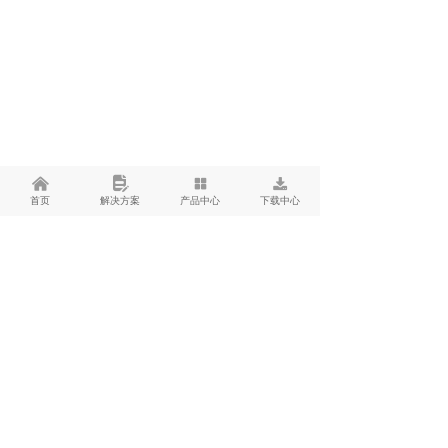
낀
넖
넒
끂
首页
解决方案
产品中心
下载中心
你有一次体验机会
只要现在行动就能拿到