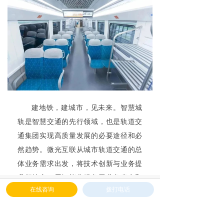
建地铁，建城市，见未来。智慧城
轨是智慧交通的先行领域，也是轨道交
通集团实现高质量发展的必要途径和必
然趋势。微光互联从城市轨道交通的总
体业务需求出发，将技术创新与业务提
升相结合，用智能化服务于业务痛点和
낀
넖
넒
끂
在线咨询
拨打电话
难点，促进安全可靠、运维高效、经济
首页
解决方案
产品中心
下载中心
适用、绿色发展的智慧城轨体系。