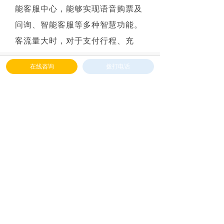
能客服中心，能够实现语音购票及
问询、智能客服等多种智慧功能。
客流量大时，对于支付行程、充
值、信息查询、票卡信息更新等操
낀
넖
넒
끂
在线咨询
拨打电话
首页
解决方案
产品中心
下载中心
作，普通车站需要排队等候人工服
务，在天津地铁十号线，乘客可以
通过语音呼出智能客服，手机扫码
即可完成支付等操作。此外，智慧
车站正在调试闸机人脸识别系统，
不久以后，乘客就能直接“刷脸”进
站。
天津地铁