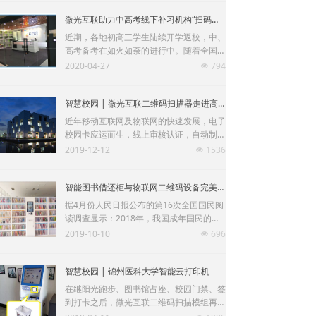
微光互联助力中高考线下补习机构“扫码防疫”
近期，各地初高三学生陆续开学返校，中、
高考备考在如火如荼的进行中。随着全国各
地中高考及开学时间的确定，中高考线下补
2020-04-27
794
넶
习已经提上议事日程。由此可见，面对中高
考备考的刚需，各地中高考线下补习将最先
智慧校园 | 微光互联二维码扫描器走进高校图书馆
恢复。因此，各家培训教育机构提前做
到“准备到位”才是当务之急。
近年移动互联网及物联网的快速发展，电子
校园卡应运而生，线上审核认证，自动制卡
发卡，内置到支付宝或者微信卡包中，生成
2019-12-12
1536
넶
校园码，只要拿着手机就可以随时随地使
用，不受时间空间限制，除了支持传统校卡
智能图书借还柜与物联网二维码设备完美结合
的身份识别、线下消费功能之外，还附有线
上缴费、图书馆/宿舍闸机扫码进出等功
据4月份人民日报公布的第16次全国国民阅
能，更加安全便捷。
读调查显示：2018年，我国成年国民的综
合阅读率保持增长势头，人均纸质书阅读量
2019-10-10
696
넶
为4.67本，人均电子书阅读量为3.32本；超
半数成年人倾向数字阅读；四成以上的成年
智慧校园 | 锦州医科大学智能云打印机
人自认阅读量少。
在继阳光跑步、图书馆占座、校园门禁、签
到打卡之后，微光互联二维码扫描模组再次
入驻智慧校园设备——智能云打印机。