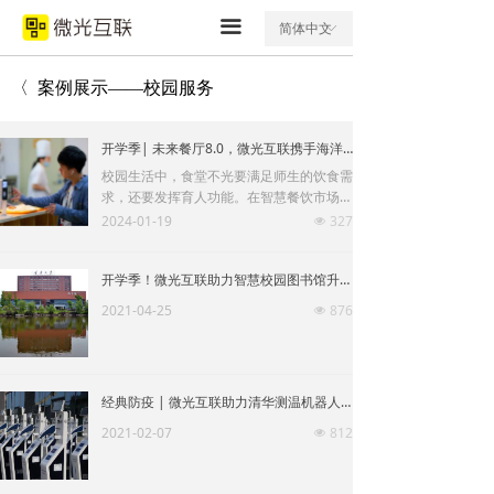
끀
简体中文
ꀅ
〈 案例展示——校园服务
开学季| 未来餐厅8.0，微光互联携手海洋大学，引领校园食堂智慧化升级
校园生活中，食堂不光要满足师生的饮食需
求，还要发挥育人功能。在智慧餐饮市场不
断扩大的背景下，如何数字化升级餐厨生
2024-01-19
327
넶
产，降低餐厨运营成本，已成为未来餐厅的
共同需求。
开学季！微光互联助力智慧校园图书馆升级“校园码”扫码通行
2021-04-25
876
넶
经典防疫 | 微光互联助力清华测温机器人“阿荼”校园防疫！
2021-02-07
812
넶