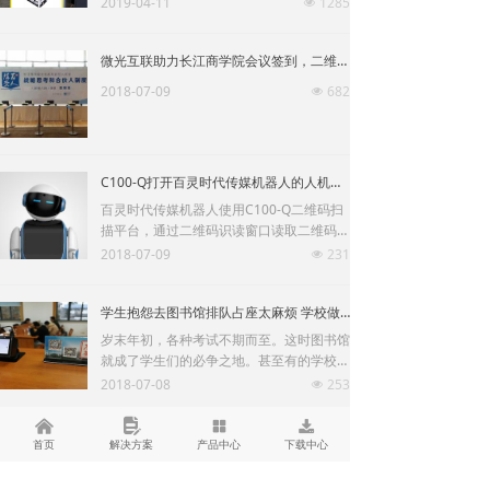
2019-04-11
1285
넶
微光互联助力长江商学院会议签到，二维码扫描平台在活动现场大放异彩
2018-07-09
682
넶
C100-Q打开百灵时代传媒机器人的人机交互通道
百灵时代传媒机器人使用C100-Q二维码扫
描平台，通过二维码识读窗口读取二维码了
解顾客需求，可以识读电子票据、个人识别
2018-07-09
231
넶
码或者支付码，轻轻一扫，瞬间完成信息交
互。
学生抱怨去图书馆排队占座太麻烦 学校做了这样一件事 全校学生都竖起大拇指
岁末年初，各种考试不期而至。这时图书馆
就成了学生们的必争之地。甚至有的学校在
凌晨图书馆门前就排起了长长的签到占座队
2018-07-08
253
넶
伍。俗话说“一天之计在于晨”但是学生们却
不得不把宝贵的清晨都浪费在签到占座上，
낀
넖
넒
끂
给学生们造成很大的困扰。
首页
解决方案
产品中心
下载中心
上一页
1
/
2
下一页