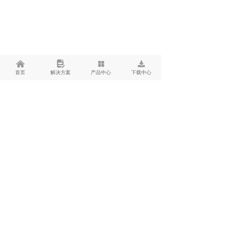
낀
넖
넒
끂
首页
解决方案
产品中心
下载中心
你有一次体验机会
只要现在行动就能拿到
立即领取