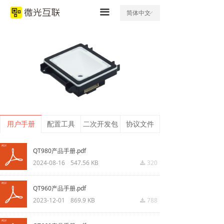
끀
简体中文
ꀅ
用户手册
配置工具
二次开发包
协议文件
QT980产品手册.pdf
2024-08-16
547.56 KB
320
끂
QT960产品手册.pdf
2023-12-01
869.9 KB
788
끂