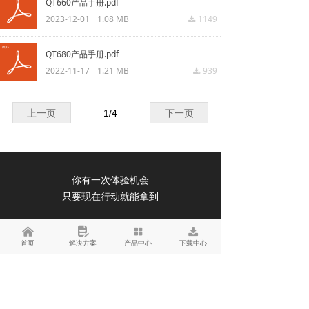
QT660产品手册.pdf
2023-12-01
1.08 MB
1149
끂
QT680产品手册.pdf
2022-11-17
1.21 MB
939
끂
上一页
1
/
4
下一页
你有一次体验机会
只要现在行动就能拿到
立即领取
낀
넖
넒
끂
首页
解决方案
产品中心
下载中心
18911922419