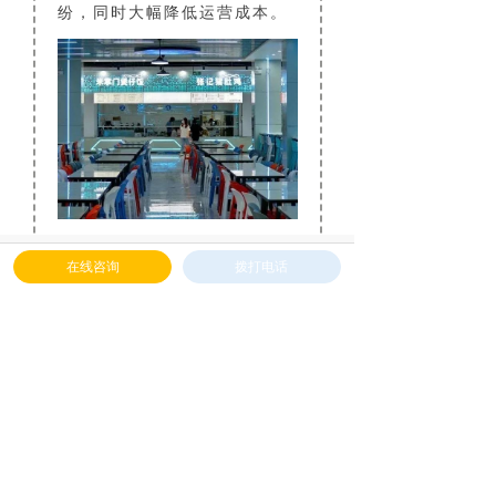
纷，同时大幅降低运营成本。
4.减少食材浪费
낀
넖
넒
끂
在线咨询
拨打电话
首页
解决方案
产品中心
下载中心
微光互联智慧食堂方案从
两端减少餐饮浪费，一方面，
从源头上减少采购、加工过程
中产生的浪费，方案可实时了
解就餐情况各类统计，精确分
析每人每餐每个菜品每个味型
的消费数据；另一方面，提前