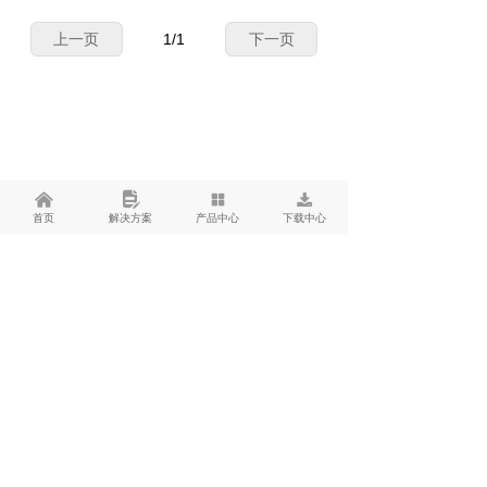
上一页
1
/
1
下一页
낀
넖
넒
끂
首页
解决方案
产品中心
下载中心
你有一次体验机会
只要现在行动就能拿到